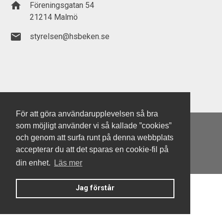
home
Föreningsgatan 54
21214 Malmö
email
styrelsen@hsbeken.se
För att göra användarupplevelsen så bra
som möjligt använder vi så kallade ”cookies”
och genom att surfa runt på denna webbplats
accepterar du att det sparas en cookie-fil på
Denna hemsida är byggd med Smart Brf ®
din enhet.
Läs mer
Jag förstår