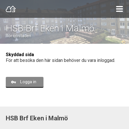
HSB Brf Eken i Malmö
Rörsjöstaden
Skyddad sida
För att besöka den här sidan behöver du vara inloggad.
Logga in
HSB Brf Eken i Malmö