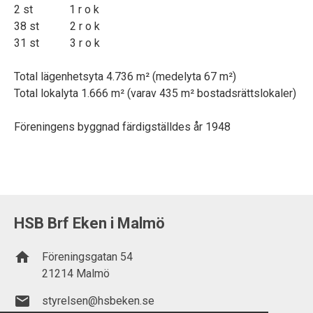
2 st 1 r o k
38 st 2 r o k
31 st 3 r o k
Total lägenhetsyta 4.736 m² (medelyta 67 m²)
Total lokalyta 1.666 m² (varav 435 m² bostadsrättslokaler)
Föreningens byggnad färdigställdes år 1948
HSB Brf Eken i Malmö
home
Föreningsgatan 54
21214 Malmö
email
styrelsen@hsbeken.se